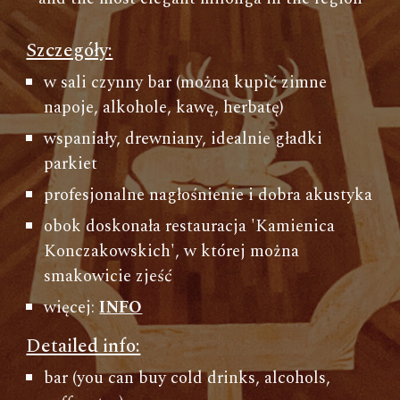
Szczegóły:
w sali czynny bar (można kupić zimne
napoje, alkohole, kawę, herbatę)
wspaniały, drewniany, idealnie gładki
parkiet
profesjonalne nagłośnienie i dobra akustyka
obok doskonała restauracja 'Kamienica
Konczakowskich', w której można
smakowicie zjeść
więcej:
INFO
Detailed info:
bar (you can buy cold drinks, alcohols,