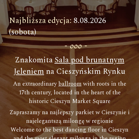
Najbliższa edycja:
8
.08.2026
(sobota)
-
ooo -
Z
nakomita
Sala pod brunatnym
Jeleniem
na Cieszyńskim Rynku
A
n extraordinary
ballroom
with roots in the
17th century, located in the heart of the
historic Cieszyn Market Square
Zapraszamy na najlepszy parkiet w Cieszynie i
najelegantszą milongę w regionie
Welcome to the best dancing floor in Cieszyn
and the most elegant milonga in the region