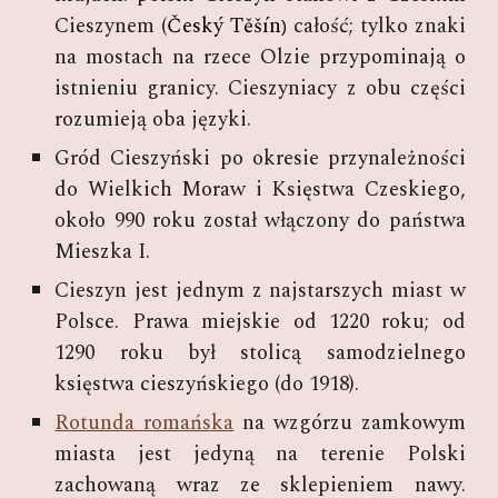
Cieszynem
(
Český Těšín
całość; tylko znaki
)
na mostach na rzece Olzie przypominają o
istnieniu granicy. Cieszyniacy z obu części
rozumieją oba języki.
Gród Cieszyński po o­kre­sie przy­na­leż­noś­ci
do Wiel­kich Mo­raw i Księs­twa Czes­kie­go,
oko­ło 990 ro­ku zos­tał włą­czo­ny do pańs­twa
Miesz­ka I.
Cieszyn jest jednym z najstarszych miast w
Polsce. Prawa miejskie od 1220 roku; od
1290 roku był stolicą samodzielnego
księstwa cieszyńskiego (do 1918).
Rotunda romańska
na wzgórzu zamkowym
miasta jest jedyną na terenie Polski
zachowaną wraz ze sklepieniem nawy.