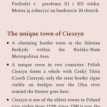
Pochodzi z przełomu XI i XII wieku.
Można ją zobaczyć na banknocie 20 złotych.
The unique town of Cieszyn
A charming border town in the Silesian
Beskydy within the Bielsko-Biała
Metropolitan Area.
A unique town in two countries: Polish
Cieszyn forms a whole with Český Těšín
(Czech Cieszyn); only the state border signs
visible on bridges over the Olza river
remind the fronter goes here.
Cieszyn is one of the oldest towns in Poland
(city rights from 1220); since 1290 it was the