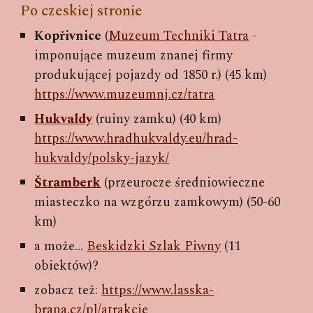
Po czeskiej stronie
Kopřivnice
(
Muzeum Techniki Tatra
-
imponujące muzeum znanej firmy
produkującej pojazdy od 1850 r.) (45 km)
https://www.muzeumnj.cz/tatra
Hukvaldy
(ruiny zamku) (40 km)
https://www.hradhukvaldy.eu/hrad-
hukvaldy/polsky-jazyk/
Štramberk
(przeurocze średniowieczne
miasteczko na wzgórzu zamkowym) (50-60
km)
a może...
Beskidzki Szlak Piwny
(11
obiektów)?
zobacz też:
https://www.lasska-
brana.cz/pl/atrakcje