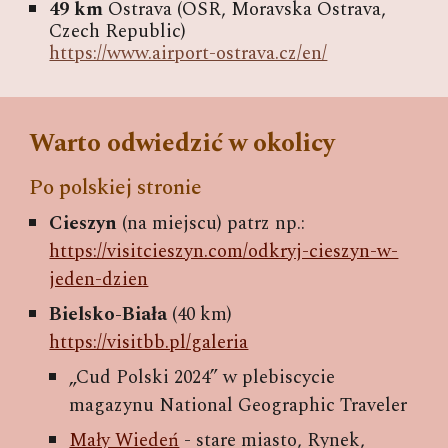
49 km
Ostrava (OSR, Moravska Ostrava,
Czech Republic)
https://www.airport-ostrava.cz/en/
Warto odwiedzić w okolicy
Po polskiej stronie
Cieszyn
(na miejscu) patrz np.:
https://visitcieszyn.com/odkryj-cieszyn-w-
jeden-dzien
Bielsko-Biała
(40 km)
https://visitbb.pl/galeria
„Cud Polski 2024” w plebiscycie
magazynu National Geographic Traveler
Mały Wiedeń
-
s
tare
m
iasto, Rynek,