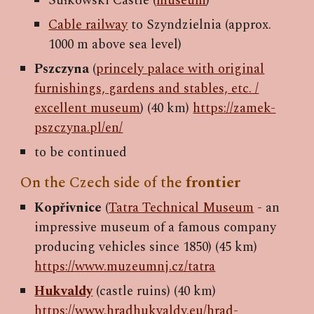
Sułkowski Castle (
museum
)
Cable railway
to Szyndzielnia (approx.
1000 m above sea level)
Pszczyna
(
princely palace with original
furnishings, gardens and stables, etc. /
excellent museum
) (40 km)
https://zamek-
pszczyna.pl/en/
to be continued
On the
Czech
side of the
frontier
Kopřivnice
(
Tatra Technical Museum
- an
impressive museum of a famous company
producing vehicles since 1850)
(45 km)
https://www.muzeumnj.cz/tatra
Hukvaldy
(
castle ruins
) (40 km)
https://www.hradhukvaldy.eu/hrad-