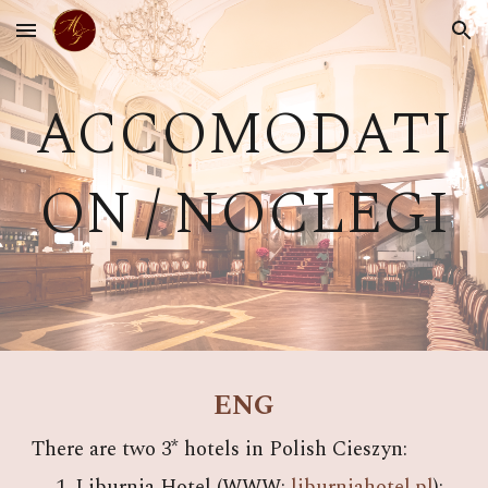
Skip to main content
Skip to navigation
ACCOMODATI
ON / NOCLEGI
ENG
There are two 3* hotels in Polish Cieszyn:
Liburnia Hotel (WWW:
liburniahotel.pl
):